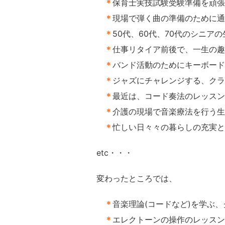
＊
保育士実技試験受験準備を頑張
＊
現場で弾く曲の準備のために通
＊
50代、60代、70代のシニア
＊
仕事リタイア前後で、一生の趣
＊
バンド活動のためにキーボード
＊
ジャズにチャレンジする、クラ
＊
最近は、コード奏法のレッス
＊
介護の現場で音楽療法を行う生
＊
忙しい日々々の暮らしの充実と
etc・・・
変わったところでは、
＊
音楽理論(コードなど)を学ぶ
＊
エレクトーンの操作のレッスン