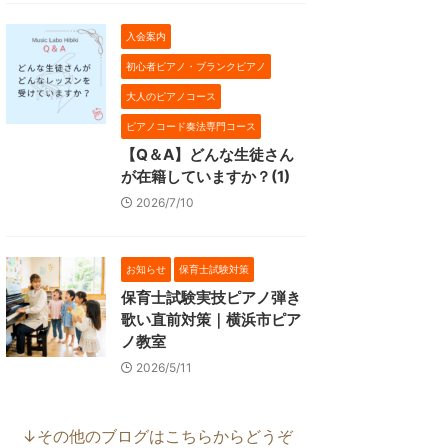
入会案内
初心者ピアノ・ブランクピアノ
大人のピアノコース
ピアノコード奏法専門コース
【Q＆A】どんな生徒さん
が在籍していますか？(1)
2026/7/10
お知らせ
保育士試験対策
保育士試験実技ピアノ弾き
歌い直前対策｜横浜市ピア
ノ教室
2026/5/11
↓その他のブログはこちらからどうぞ