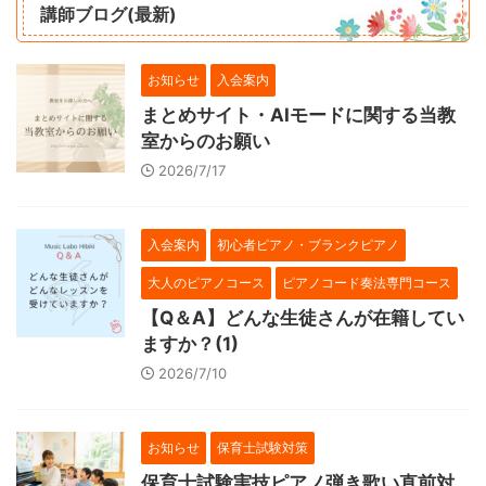
講師ブログ(最新)
お知らせ
入会案内
まとめサイト・AIモードに関する当教
室からのお願い
2026/7/17
入会案内
初心者ピアノ・ブランクピアノ
大人のピアノコース
ピアノコード奏法専門コース
【Q＆A】どんな生徒さんが在籍してい
ますか？(1)
2026/7/10
お知らせ
保育士試験対策
保育士試験実技ピアノ弾き歌い直前対